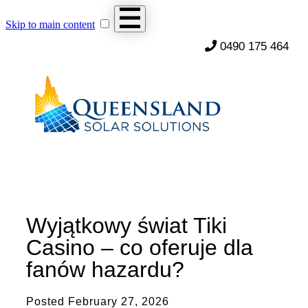
Skip to main content
0490 175 464
Wyjątkowy świat Tiki
Casino – co oferuje dla
fanów hazardu?
Posted February 27, 2026