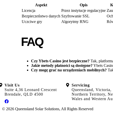
Aspekt
Opis
K
Licencja
Przez instytucje regulacyjne
Zau
Bezpieczeństwo danych
Szyfrowanie SSL
Och
Uczciwe gry
Algorytmy RNG
Rów
FAQ
Czy Ybets Casino jest bezpieczne?
Tak, platforma
Jakie metody płatności są dostępne?
Ybets Casino
Czy mogę grać na urządzeniach mobilnych?
Tak
Visit Us
Servicing
Suite 4,36 Leonard Crescent
Queensland, Victoria,
Brendale, QLD 4500
Northern Territory, N
Wales and Western Aus
© 2026 Queensland Solar Solutions, All Rights Reserved