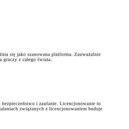
nia się jako szanowana platforma. Zauważalnie
a graczy z całego świata.
 bezpieczeństwo i zaufanie. Licencjonowanie to
ziałaniach związanych z licencjonowaniem buduje