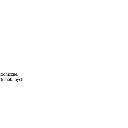
troniczne.
ch mobilnych.