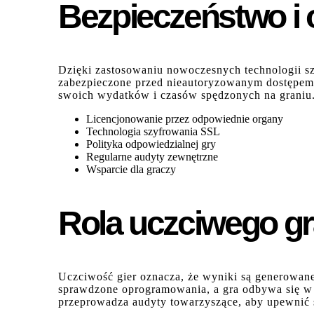
Bezpieczeństwo i
Dzięki zastosowaniu nowoczesnych technologii sz
zabezpieczone przed nieautoryzowanym dostępem.
swoich wydatków i czasów spędzonych na graniu
Licencjonowanie przez odpowiednie organy
Technologia szyfrowania SSL
Polityka odpowiedzialnej gry
Regularne audyty zewnętrzne
Wsparcie dla graczy
Rola uczciwego gr
Uczciwość gier oznacza, że wyniki są generowan
sprawdzone oprogramowania, a gra odbywa się w 
przeprowadza audyty towarzyszące, aby upewnić 