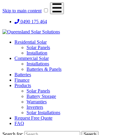
Skip to main content
0490 175 464
Residential Solar
Solar Panels
Installation
Commercial Solar
Installations
Batteries & Panels
Batteries
Finance
Products
Solar Panels
Battery Storage
Warranties
Inverters
Solar Installations
Request Free Quote
FAQ
Search for: