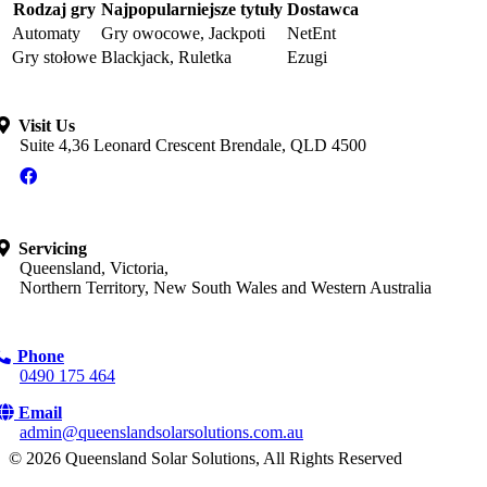
Rodzaj gry
Najpopularniejsze tytuły
Dostawca
Automaty
Gry owocowe, Jackpoti
NetEnt
Gry stołowe
Blackjack, Ruletka
Ezugi
Visit Us
Suite 4,36 Leonard Crescent Brendale, QLD 4500
Servicing
Queensland, Victoria,
Northern Territory, New South Wales and Western Australia
Phone
0490 175 464
Email
admin@queenslandsolarsolutions.com.au
© 2026 Queensland Solar Solutions, All Rights Reserved