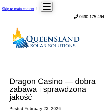
Skip to main content
0490 175 464
Dragon Casino — dobra
zabawa i sprawdzona
jakość
Posted February 23, 2026