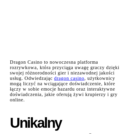
Dragon Casino to nowoczesna platforma
rozrywkowa, która przyciąga uwagę graczy dzięki
swojej różnorodności gier i niezawodnej jakości
usług. Odwiedzając
dragon casino
, użytkownicy
mogą liczyć na wciągające doświadczenie, które
łączy w sobie emocje hazardu oraz interaktywne
doświadczenia, jakie oferują żywi krupierzy i gry
online.
Unikalny