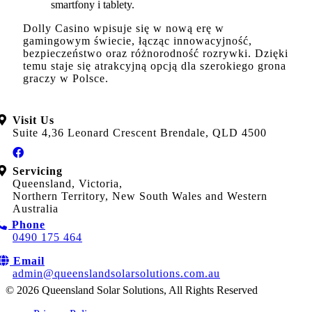
smartfony i tablety.
Dolly Casino wpisuje się w nową erę w
gamingowym świecie, łącząc innowacyjność,
bezpieczeństwo oraz różnorodność rozrywki. Dzięki
temu staje się atrakcyjną opcją dla szerokiego grona
graczy w Polsce.
Visit Us
Suite 4,36 Leonard Crescent Brendale, QLD 4500
Servicing
Queensland, Victoria,
Northern Territory, New South Wales and Western
Australia
Phone
0490 175 464
Email
admin@queenslandsolarsolutions.com.au
© 2026 Queensland Solar Solutions, All Rights Reserved