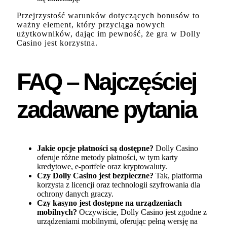
Przejrzystość warunków dotyczących bonusów to
ważny element, który przyciąga nowych
użytkowników, dając im pewność, że gra w Dolly
Casino jest korzystna.
FAQ – Najczęściej
zadawane pytania
Jakie opcje płatności są dostępne?
Dolly Casino
oferuje różne metody płatności, w tym karty
kredytowe, e-portfele oraz kryptowaluty.
Czy Dolly Casino jest bezpieczne?
Tak, platforma
korzysta z licencji oraz technologii szyfrowania dla
ochrony danych graczy.
Czy kasyno jest dostępne na urządzeniach
mobilnych?
Oczywiście, Dolly Casino jest zgodne z
urządzeniami mobilnymi, oferując pełną wersję na