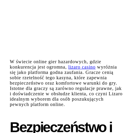
W świecie online gier hazardowych, gdzie
konkurencja jest ogromna,
lizaro casino
wyróżnia
się jako platforma godna zaufania. Gracze cenią
sobie rzetelność tego kasyna, które zapewnia
bezpieczeństwo oraz komfortowe warunki do gry.
Istotne dla graczy są zarówno regulacje prawne, jak
i doświadczenie w obsłudze klienta, co czyni Lizaro
idealnym wyborem dla osób poszukujących
pewnych platform online.
Bezpieczeństwo i