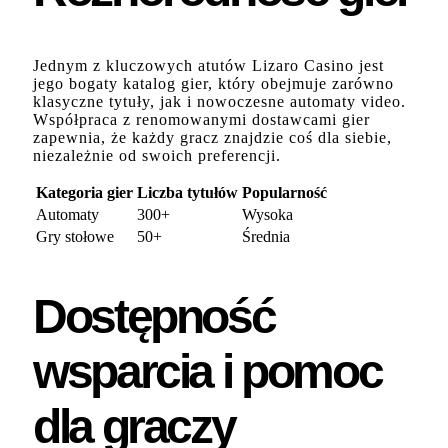
Jednym z kluczowych atutów Lizaro Casino jest
jego bogaty katalog gier, który obejmuje zarówno
klasyczne tytuły, jak i nowoczesne automaty video.
Współpraca z renomowanymi dostawcami gier
zapewnia, że każdy gracz znajdzie coś dla siebie,
niezależnie od swoich preferencji.
Kategoria gier
Liczba tytułów
Popularność
Automaty
300+
Wysoka
Gry stołowe
50+
Średnia
Dostępność
wsparcia i pomoc
dla graczy