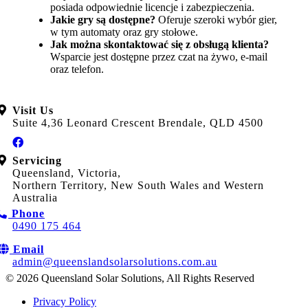
posiada odpowiednie licencje i zabezpieczenia.
Jakie gry są dostępne?
Oferuje szeroki wybór gier,
w tym automaty oraz gry stołowe.
Jak można skontaktować się z obsługą klienta?
Wsparcie jest dostępne przez czat na żywo, e-mail
oraz telefon.
Visit Us
Suite 4,36 Leonard Crescent Brendale, QLD 4500
Servicing
Queensland, Victoria,
Northern Territory, New South Wales and Western
Australia
Phone
0490 175 464
Email
admin@queenslandsolarsolutions.com.au
© 2026 Queensland Solar Solutions, All Rights Reserved
Privacy Policy